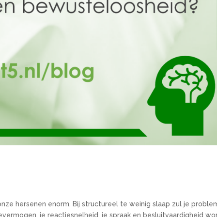
nze hersenen enorm. Bij structureel te weinig slaap zul je probl
vermogen, je reactiesnelheid, je spraak en besluitvaardigheid w