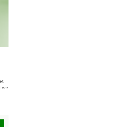
et
 leer