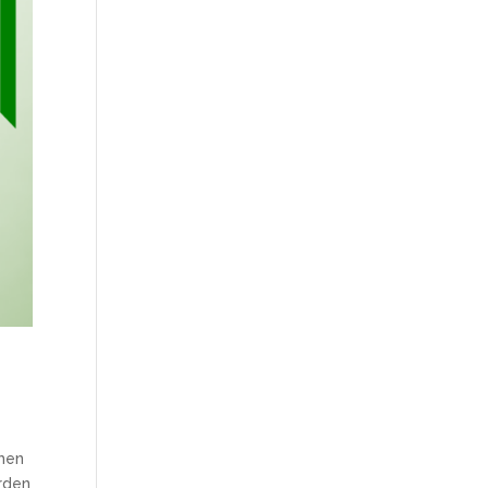
emen
orden