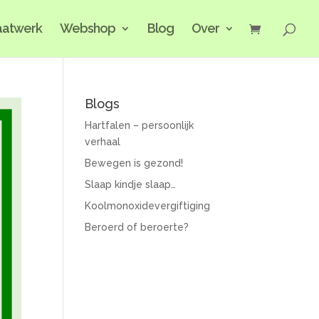
atwerk
Webshop
Blog
Over
Blogs
Hartfalen – persoonlijk
verhaal
Bewegen is gezond!
Slaap kindje slaap…
Koolmonoxidevergiftiging
Beroerd of beroerte?