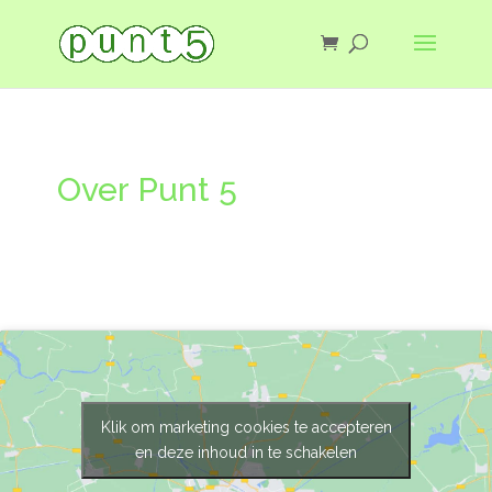
Over Punt 5
Klik om marketing cookies te accepteren
en deze inhoud in te schakelen