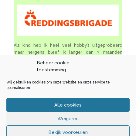
Als kind heb ik heel veel hobby’s uitgeprobeerd
maar nergens bleef ik langer dan 3 maanden
hangen. Totdat ik op mijn 9e in aanraking kwam met
Beheer cookie
de Reddingsbrigade. Dat bleek hét te zijn.
toestemming
Wil je meer weten over het werk van de
Wij gebruiken cookies om onze website en onze service te
Reddingsbrigades langs de kust of elders in het
optimaliseren.
land? Of zoek je goede informatie over veiligheid in,
op en aan het water? Bezoek dan de site van RN.
Alle cookies
Weigeren
Bekijk voorkeuren