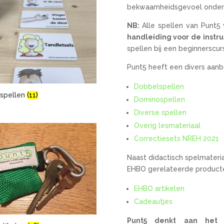
bekwaamheidsgevoel onder j
NB:
Alle spellen van Punt
handleiding voor de instr
spellen bij een beginnerscurs
Punt5 heeft een divers aanb
Dobbelspellen
spellen
(11)
Dominospellen
Diverse spellen
Overig lesmateriaal
Correctiesets NREH 2021
Naast didactisch spelmateri
EHBO gerelateerde product
EHBO artikelen
Cadeautjes
Punt5 denkt aan het m