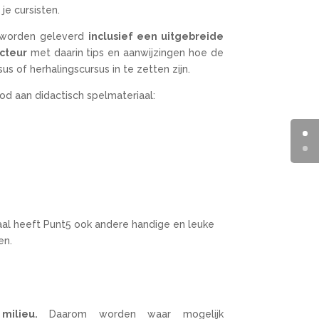
e cursisten.
5 worden geleverd
inclusief een uitgebreide
ucteur
met daarin tips en aanwijzingen hoe de
us of herhalingscursus in te zetten zijn.
od aan didactisch spelmateriaal:
aal heeft Punt5 ook andere handige en leuke
en.
ilieu.
Daarom worden waar mogelijk