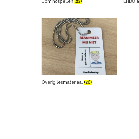
Dominospellen
(22)
EHBO a
Overig lesmateriaal
(26)