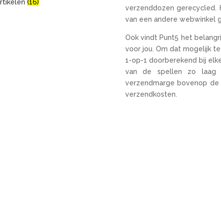
rtikelen
(16)
verzenddozen gerecycled. H
van een andere webwinkel g
Ook vindt Punt5 het belangr
voor jou. Om dat mogelijk 
1-op-1 doorberekend bij elk
van de spellen zo laag m
verzendmarge bovenop de s
verzendkosten.