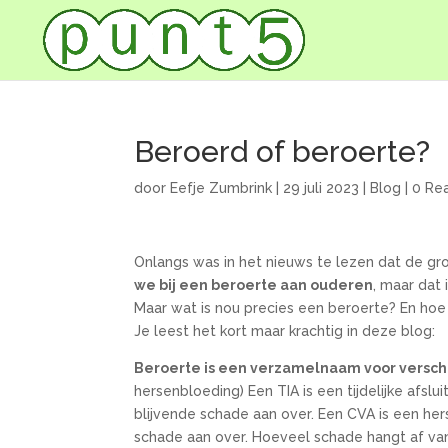
Beroerd of beroerte?
door
Eefje Zumbrink
|
29 juli 2023
|
Blog
|
0 Re
Onlangs was in het nieuws te lezen dat de g
we bij een beroerte aan ouderen
, maar dat 
Maar wat is nou precies een beroerte? En hoe 
Je leest het kort maar krachtig in deze blog:
Beroerte is een verzamelnaam voor versc
hersenbloeding) Een TIA is een tijdelijke afsl
blijvende schade aan over. Een CVA is een her
schade aan over. Hoeveel schade hangt af van 