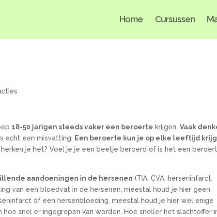
Home
Cursussen
Ma
acties
roep
18-50 jarigen steeds vaker een beroerte
krijgen.
Vaak denk
is echt een misvatting.
Een beroerte kun je op elke leeftijd krij
herken je het? Voel je je een beetje beroerd of is het een beroer
hillende aandoeningen in de hersenen
(TIA, CVA, herseninfarct,
uiting van een bloedvat in de hersenen, meestal houd je hier geen
seninfarct óf een hersenbloeding, meestal houd je hier wel enige
hoe snel er ingegrepen kan worden. Hoe sneller het slachtoffer i