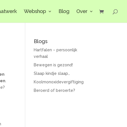
atwerk
Webshop
Blog
Over
Blogs
Hartfalen – persoonlijk
verhaal
Bewegen is gezond!
Slaap kindje slaap…
en
gen
.
Koolmonoxidevergiftiging
te?
Beroerd of beroerte?
n