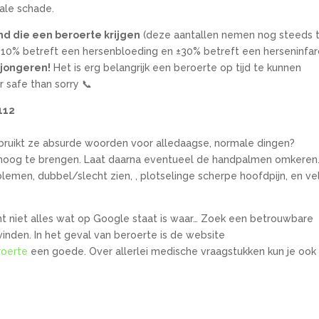
male schade.
nd die een beroerte krijgen
(deze aantallen nemen nog steeds 
 ±10% betreft een hersenbloeding en ±30% betreft een herseninfar
 jongeren!
Het is erg belangrijk een beroerte op tijd te kunnen
r safe than sorry 📞
112
bruikt ze absurde woorden voor alledaagse, normale dingen?
mhoog te brengen. Laat daarna eventueel de handpalmen omkeren
emen, dubbel/slecht zien, , plotselinge scherpe hoofdpijn, en ve
 niet alles wat op Google staat is waar… Zoek een betrouwbare
vinden. In het geval van beroerte is de website
roerte
een goede. Over allerlei medische vraagstukken kun je ook