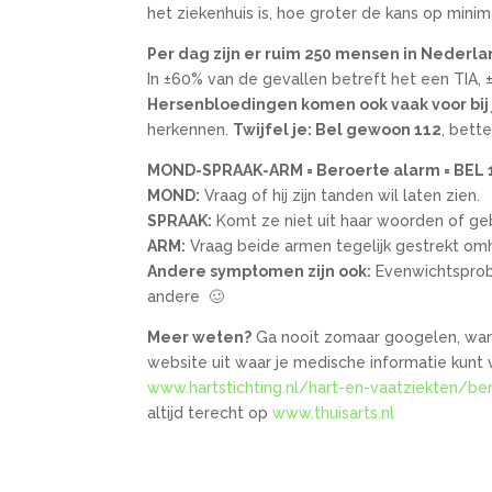
het ziekenhuis is, hoe groter de kans op mini
Per dag zijn er ruim 250 mensen in Nederla
In ±60% van de gevallen betreft het een TIA,
Hersenbloedingen komen ook vaak voor bij
herkennen.
Twijfel je: Bel gewoon 112
, bette
MOND-SPRAAK-ARM = Beroerte alarm = BEL 
MOND:
Vraag of hij zijn tanden wil laten zien.
SPRAAK:
Komt ze niet uit haar woorden of ge
ARM:
Vraag beide armen tegelijk gestrekt o
Andere symptomen zijn ook:
Evenwichtsprobl
andere 🥴
Meer weten?
Ga nooit zomaar googelen, want
website uit waar je medische informatie kunt 
www.hartstichting.nl/hart-en-vaatziekten/be
altijd terecht op
www.thuisarts.nl