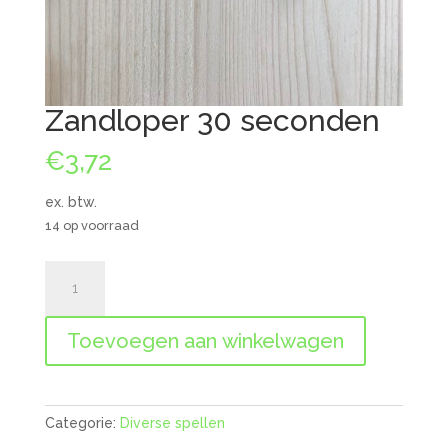
Zandloper 30 seconden
€
3,72
ex. btw.
14 op voorraad
Zandloper
30
seconden
Toevoegen aan winkelwagen
aantal
Categorie:
Diverse spellen