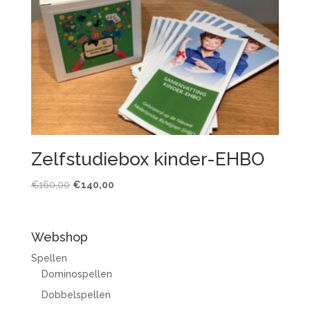
Zelfstudiebox kinder-EHBO
Oorspronkelijke
Huidige
€
160,00
€
140,00
prijs
prijs
was:
is:
€160,00.
€140,00.
Webshop
Spellen
Dominospellen
Dobbelspellen