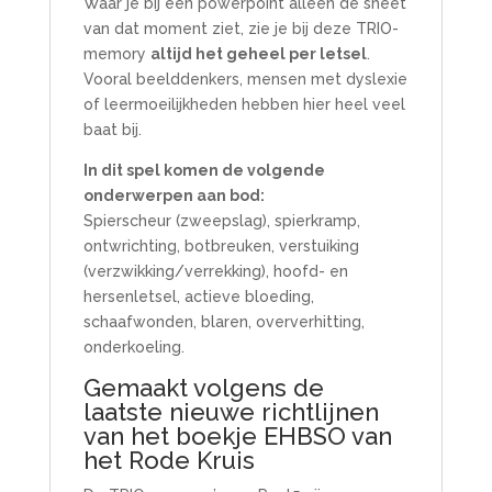
Waar je bij een powerpoint alleen de sheet
van dat moment ziet, zie je bij deze TRIO-
memory
altijd het geheel per letsel
.
Vooral beelddenkers, mensen met dyslexie
of leermoeilijkheden hebben hier heel veel
baat bij.
In dit spel komen de volgende
onderwerpen aan bod:
Spierscheur (zweepslag), spierkramp,
ontwrichting, botbreuken, verstuiking
(verzwikking/verrekking), hoofd- en
hersenletsel, actieve bloeding,
schaafwonden, blaren, oververhitting,
onderkoeling.
Gemaakt volgens de
laatste nieuwe richtlijnen
van het boekje EHBSO van
het Rode Kruis