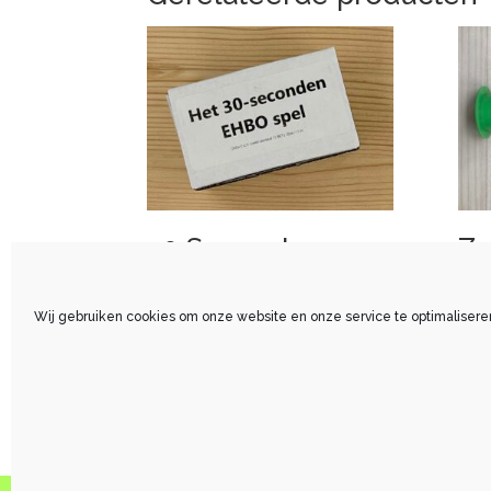
30 Seconden
Za
EHBO-spel
s
Wij gebruiken cookies om onze website en onze service te optimalisere
€
41,32
€
3,