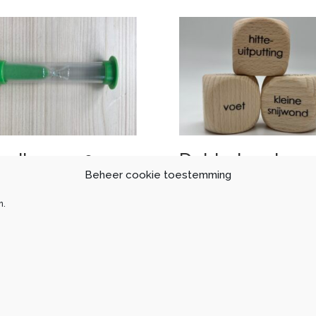
ndloper 30
Dobbelspel
econden
verbandleer XX
Beheer cookie toestemming
***OP=OP***
n.
72
€
24,79