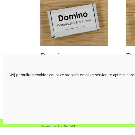
Domino
D
Kneuzingen &
B
breuken
€
18
Wij gebruiken cookies om onze website en onze service te optimalisere
€
18,60
Designed by
ZumIT