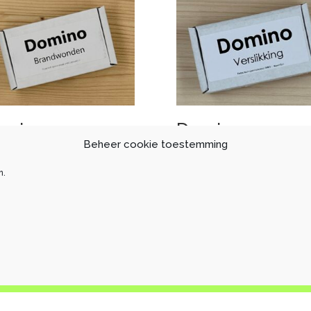
omino
Domino
randwonden
Verslikking
Beheer cookie toestemming
,60
€
24,79
n.