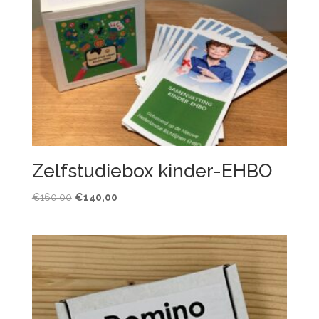
Zelfstudiebox kinder-EHBO
Oorspronkelijke
Huidige
€
160,00
€
140,00
prijs
prijs
was:
is:
€160,00.
€140,00.