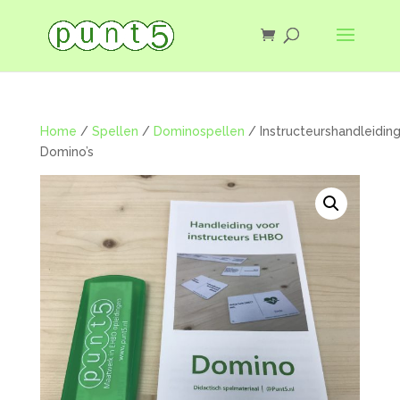
Home
/
Spellen
/
Dominospellen
/ Instructeurshandleidin
Domino’s