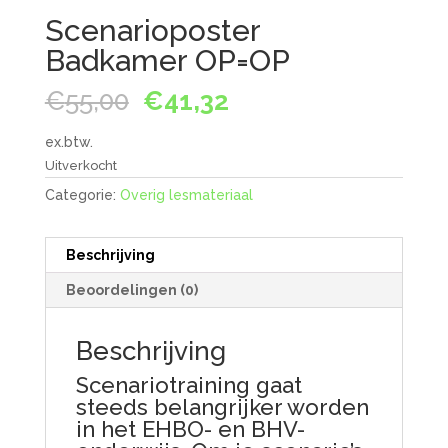
Scenarioposter
Badkamer OP=OP
Oorspronkelijke
Huidige
€
55,00
€
41,32
prijs
prijs
was:
is:
ex.btw.
€55,00.
€41,32.
Uitverkocht
Categorie:
Overig lesmateriaal
Beschrijving
Beoordelingen (0)
Beschrijving
Scenariotraining gaat
steeds belangrijker worden
in het EHBO- en BHV-