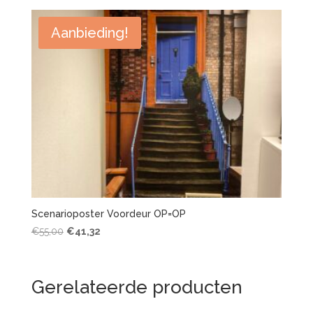
Aanbieding!
Scenarioposter Voordeur OP=OP
Oorspronkelijke
Huidige
€
55,00
€
41,32
prijs
prijs
was:
is:
€55,00.
€41,32.
Gerelateerde producten