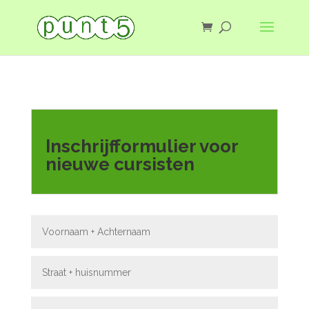
Inschrijfformulier voor
nieuwe cursisten